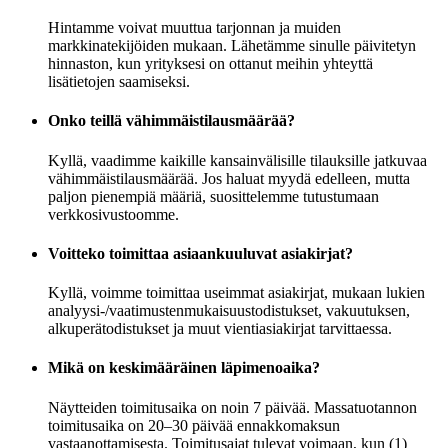
Hintamme voivat muuttua tarjonnan ja muiden
markkinatekijöiden mukaan. Lähetämme sinulle päivitetyn
hinnaston, kun yrityksesi on ottanut meihin yhteyttä
lisätietojen saamiseksi.
Onko teillä vähimmäistilausmäärää?
Kyllä, vaadimme kaikille kansainvälisille tilauksille jatkuvaa
vähimmäistilausmäärää. Jos haluat myydä edelleen, mutta
paljon pienempiä määriä, suosittelemme tutustumaan
verkkosivustoomme.
Voitteko toimittaa asiaankuuluvat asiakirjat?
Kyllä, voimme toimittaa useimmat asiakirjat, mukaan lukien
analyysi-/vaatimustenmukaisuustodistukset, vakuutuksen,
alkuperätodistukset ja muut vientiasiakirjat tarvittaessa.
Mikä on keskimääräinen läpimenoaika?
Näytteiden toimitusaika on noin 7 päivää. Massatuotannon
toimitusaika on 20–30 päivää ennakkomaksun
vastaanottamisesta. Toimitusajat tulevat voimaan, kun (1)