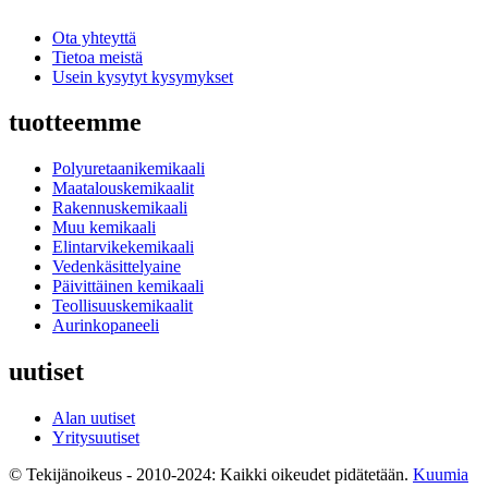
Ota yhteyttä
Tietoa meistä
Usein kysytyt kysymykset
tuotteemme
Polyuretaanikemikaali
Maatalouskemikaalit
Rakennuskemikaali
Muu kemikaali
Elintarvikekemikaali
Vedenkäsittelyaine
Päivittäinen kemikaali
Teollisuuskemikaalit
Aurinkopaneeli
uutiset
Alan uutiset
Yritysuutiset
© Tekijänoikeus - 2010-2024: Kaikki oikeudet pidätetään.
Kuumia