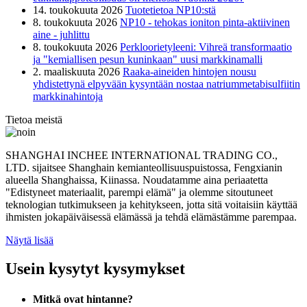
14. toukokuuta 2026
Tuotetietoa NP10:stä
8. toukokuuta 2026
NP10 - tehokas ioniton pinta-aktiivinen
aine - juhlittu
8. toukokuuta 2026
Perkloorietyleeni: Vihreä transformaatio
ja "kemiallisen pesun kuninkaan" uusi markkinamalli
2. maaliskuuta 2026
Raaka-aineiden hintojen nousu
yhdistettynä elpyvään kysyntään nostaa natriummetabisulfiitin
markkinahintoja
Tietoa meistä
SHANGHAI INCHEE INTERNATIONAL TRADING CO.,
LTD. sijaitsee Shanghain kemianteollisuuspuistossa, Fengxianin
alueella Shanghaissa, Kiinassa. Noudatamme aina periaatetta
"Edistyneet materiaalit, parempi elämä" ja olemme sitoutuneet
teknologian tutkimukseen ja kehitykseen, jotta sitä voitaisiin käyttää
ihmisten jokapäiväisessä elämässä ja tehdä elämästämme parempaa.
Näytä lisää
Usein kysytyt kysymykset
Mitkä ovat hintanne?