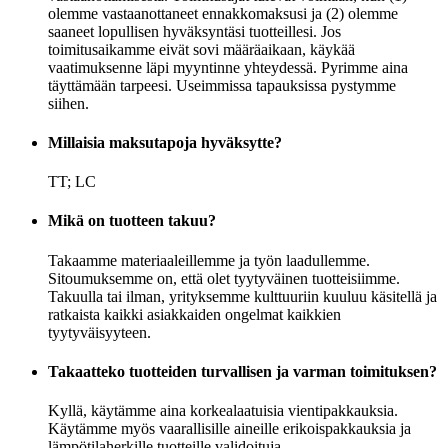
olemme vastaanottaneet ennakkomaksusi ja (2) olemme
saaneet lopullisen hyväksyntäsi tuotteillesi. Jos
toimitusaikamme eivät sovi määräaikaan, käykää
vaatimuksenne läpi myyntinne yhteydessä. Pyrimme aina
täyttämään tarpeesi. Useimmissa tapauksissa pystymme
siihen.
Millaisia ​​maksutapoja hyväksytte?
TT; LC
Mikä on tuotteen takuu?
Takaamme materiaaleillemme ja työn laadullemme.
Sitoumuksemme on, että olet tyytyväinen tuotteisiimme.
Takuulla tai ilman, yrityksemme kulttuuriin kuuluu käsitellä ja
ratkaista kaikki asiakkaiden ongelmat kaikkien
tyytyväisyyteen.
Takaatteko tuotteiden turvallisen ja varman toimituksen?
Kyllä, käytämme aina korkealaatuisia vientipakkauksia.
Käytämme myös vaarallisille aineille erikoispakkauksia ja
lämpötilaherkille tuotteille validoituja