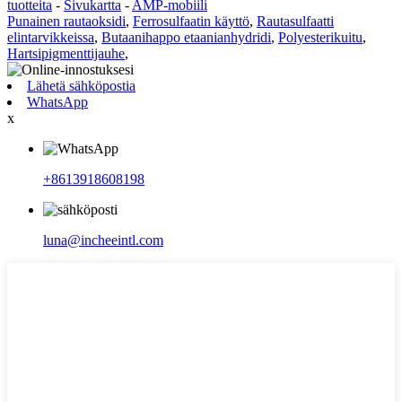
tuotteita
-
Sivukartta
-
AMP-mobiili
Punainen rautaoksidi
,
Ferrosulfaatin käyttö
,
Rautasulfaatti
elintarvikkeissa
,
Butaanihappo etaanianhydridi
,
Polyesterikuitu
,
Hartsipigmenttijauhe
,
Lähetä sähköpostia
WhatsApp
x
+8613918608198
luna@incheeintl.com