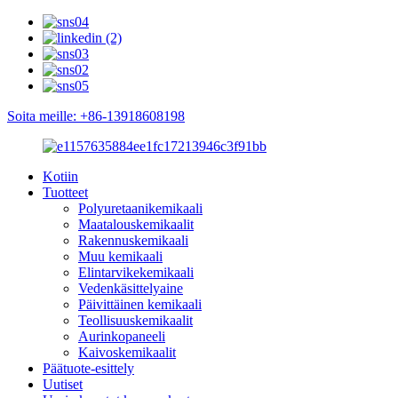
Soita meille: +86-13918608198
Kotiin
Tuotteet
Polyuretaanikemikaali
Maatalouskemikaalit
Rakennuskemikaali
Muu kemikaali
Elintarvikekemikaali
Vedenkäsittelyaine
Päivittäinen kemikaali
Teollisuuskemikaalit
Aurinkopaneeli
Kaivoskemikaalit
Päätuote-esittely
Uutiset