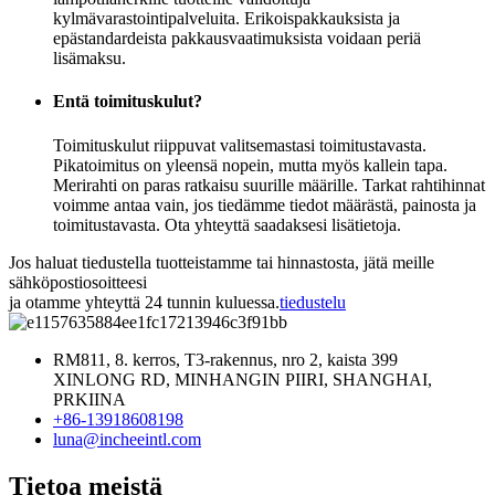
kylmävarastointipalveluita. Erikoispakkauksista ja
epästandardeista pakkausvaatimuksista voidaan periä
lisämaksu.
Entä toimituskulut?
Toimituskulut riippuvat valitsemastasi toimitustavasta.
Pikatoimitus on yleensä nopein, mutta myös kallein tapa.
Merirahti on paras ratkaisu suurille määrille. Tarkat rahtihinnat
voimme antaa vain, jos tiedämme tiedot määrästä, painosta ja
toimitustavasta. Ota yhteyttä saadaksesi lisätietoja.
Jos haluat tiedustella tuotteistamme tai hinnastosta, jätä meille
sähköpostiosoitteesi
ja otamme yhteyttä 24 tunnin kuluessa.
tiedustelu
RM811, 8. kerros, T3-rakennus, nro 2, kaista 399
XINLONG RD, MINHANGIN PIIRI, SHANGHAI,
PRKIINA
+86-13918608198
luna@incheeintl.com
Tietoa meistä